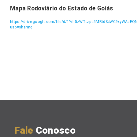
Mapa Rodoviário do Estado de Goiás
https://drive.google.com/file/d/1Yrh5zWTtzpq5MRtdScWC9xyWAdEQ
usp=sharing
Fale
Conosco