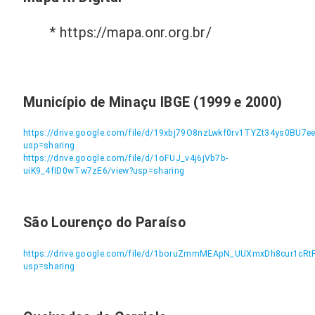
* https://mapa.onr.org.br/
Município de Minaçu IBGE (1999 e 2000)
https://drive.google.com/file/d/19xbj79O8nzLwkf0rv1TYZt34ys0BU7ee
usp=sharing
https://drive.google.com/file/d/1oFUJ_v4j6jVb7b-
uiK9_4fID0wTw7zE6/view?usp=sharing
São Lourenço do Paraíso
https://drive.google.com/file/d/1boruZmmMEApN_UUXmxDh8cur1cRtF
usp=sharing