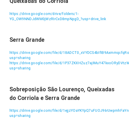
Queixadas do Corriola
https://drive.google.com/drive/folders/1-
YG_OW9NNDJdWM0jWzRIrCxD8mpNpgD_?usp=drive_link
Serra Grande
https://drive.google.com/file/d/18ADCT0_xVYDCS4bIfIB9AxmmqcfqRo
usp=sharing
https://drive.google.com/file/d/1P37ZKXHZuz7ajIMuY47kxoORyDVtz
usp=sharing
Sobreposição São Lourenço, Queixadas
do Corriola e Serra Grande
https://drive.google.com/file/d/1ejjzYOaYKYpQ7uFUOJ96rUwpmhFaYn
usp=sharing