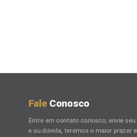
Fale
Conosco
Entre em contato conosco, envie seu
e ou dúvida, teremos o maior prazer 