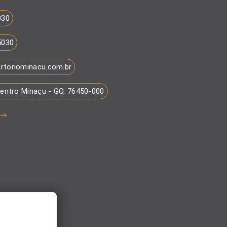
030
5030
rtoriominacu.com.br
Centro Minaçu - GO, 76450-000
a