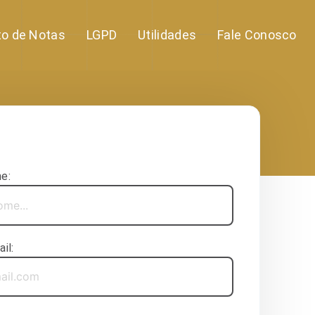
to de Notas
LGPD
Utilidades
Fale Conosco
e:
il: