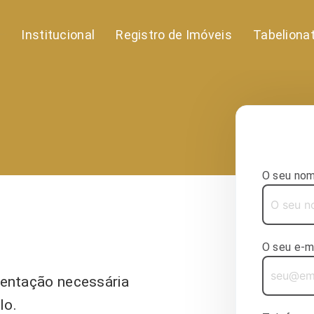
o
Institucional
Registro de Imóveis
Tabeliona
O seu nom
O seu e-ma
mentação necessária
lo.